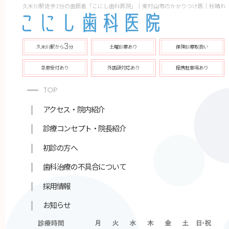
久米川駅徒歩3分の歯医者「こにし歯科医院」｜東村山市のかかりつけ医｜秋晴れ
3
久米川駅から
分
土曜診療あり
保険診療取扱い
急患受付あり
外国語対応あり
提携駐車場あり
TOP
アクセス・院内紹介
診療コンセプト・院長紹介
初診の方へ
歯科治療の不具合について
採用情報
お知らせ