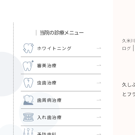
当院の診療メニュー
久米川
ホワイトニング
ログ
審美治療
虫歯治療
久し
とフ
歯周病治療
入れ歯治療
予防歯科