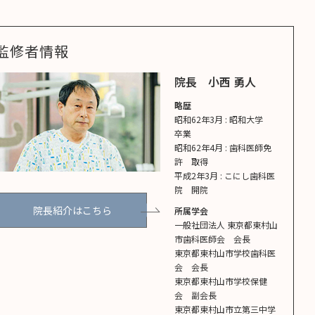
監修者情報
院長 小西 勇人
略歴
昭和62年3月 : 昭和大学
卒業
昭和62年4月 : 歯科医師免
許 取得
平成2年3月 : こにし歯科医
院 開院
院長紹介はこちら
所属学会
一般社団法人 東京都東村山
市歯科医師会 会長
東京都東村山市学校歯科医
会 会長
東京都東村山市学校保健
会 副会長
東京都東村山市立第三中学