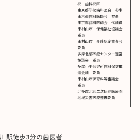
校 歯科校医
東京都学校歯科医会 参事
東京都歯科医師会 参事
東京都歯科医師会 代議員
東村山市 保健福祉協議会
委員
東村山市 介護認定審査会
委員
多摩北部医療センター運営
協議会 委員
多摩小平保健所歯科保健推
進会議 委員
東村山市保育料等審議会
委員
北多摩北部二次保健医療圏
地域災害医療連携委員
川駅徒歩3分の歯医者