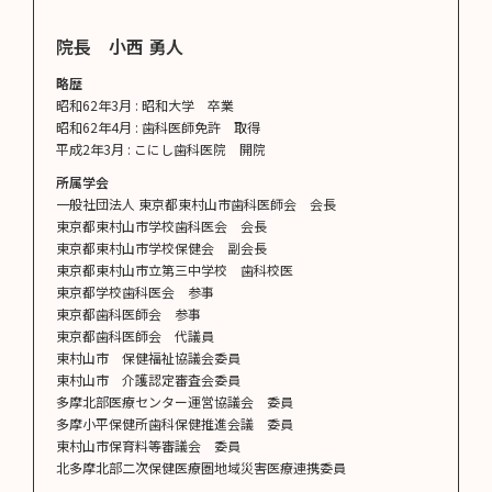
院長 小西 勇人
略歴
昭和62年3月 : 昭和大学 卒業
昭和62年4月 : 歯科医師免許 取得
平成2年3月 : こにし歯科医院 開院
所属学会
一般社団法人 東京都東村山市歯科医師会 会長
東京都東村山市学校歯科医会 会長
東京都東村山市学校保健会 副会長
東京都東村山市立第三中学校 歯科校医
東京都学校歯科医会 参事
東京都歯科医師会 参事
東京都歯科医師会 代議員
東村山市 保健福祉協議会委員
東村山市 介護認定審査会委員
多摩北部医療センター運営協議会 委員
多摩小平保健所歯科保健推進会議 委員
東村山市保育料等審議会 委員
北多摩北部二次保健医療圏地域災害医療連携委員