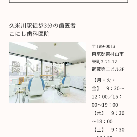
久米川駅徒歩3分の歯医者
こにし歯科医院
〒189-0013
東京都東村山市
栄町2-21-12
武蔵第二ビル3F
【月・火・
金】 9：30～
12：00／15：
00～19：00
【水】 9：30
～18：00
【土】 9：30