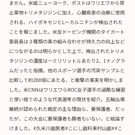
ません。米紙ニューヨーク、ポストはワリエワから禁
止薬物トリメタジジンに加え、心臓疾患の治療に使用
される、ハイポキセンとLーカルニチンが検出された
ことを報じました。米反ドーピング機関のタイガート
委員長は３種類の薬の組み合わせが持久力の向上など
につながるのは明らかとした上で、検出されたトリメ
タジジンの濃度は一ミリリットルあたり2、1ナノグラ
ムだったと指摘。他のスポーツ選手の汚染サンプルと
比較して約200倍にあたる、と衝撃の事実を明かしま
した。米CNNはワリエワらROC女子選手の過酷な練習
と使い捨てのような代表選考の現状を紹介。五輪出場
継続が認められた裁定の主な理由ら、要保護者、だっ
たが、この大会に要保護者も勝者もいない。と結論ず
けました。#久米川歯医者#こにし歯科東村山歯##こ