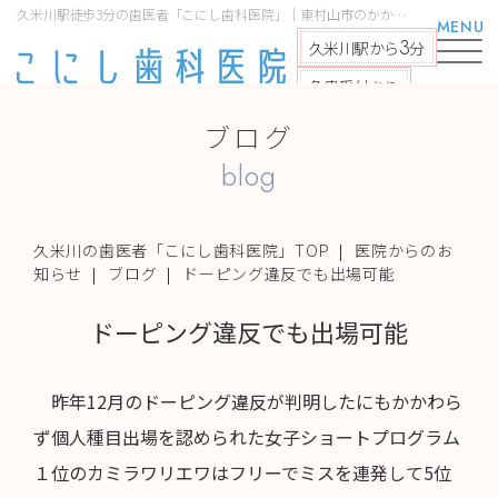
久米川駅徒歩3分の歯医者「こにし歯科医院」｜東村山市のかかりつけ医｜ドーピング違反でも出場可能
MENU
3
久米川駅から
分
急患受付あり
ブログ
blog
久米川の歯医者「こにし歯科医院」TOP
医院からのお
知らせ
ブログ
ドーピング違反でも出場可能
ドーピング違反でも出場可能
昨年12月のドーピング違反が判明したにもかかわら
ず個人種目出場を認められた女子ショートプログラム
１位のカミラワリエワはフリーでミスを連発して5位