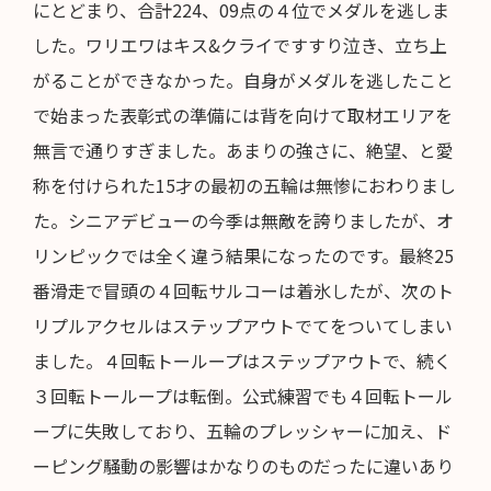
にとどまり、合計224、09点の４位でメダルを逃しま
した。ワリエワはキス&クライですすり泣き、立ち上
がることができなかった。自身がメダルを逃したこと
で始まった表彰式の準備には背を向けて取材エリアを
無言で通りすぎました。あまりの強さに、絶望、と愛
称を付けられた15才の最初の五輪は無惨におわりまし
た。シニアデビューの今季は無敵を誇りましたが、オ
リンピックでは全く違う結果になったのです。最終25
番滑走で冒頭の４回転サルコーは着氷したが、次のト
リプルアクセルはステップアウトでてをついてしまい
ました。４回転トーループはステップアウトで、続く
３回転トーループは転倒。公式練習でも４回転トール
ープに失敗しており、五輪のプレッシャーに加え、ド
ーピング騒動の影響はかなりのものだったに違いあり