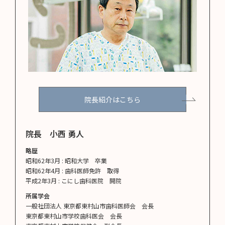
院長紹介はこちら
院長 小西 勇人
略歴
昭和62年3月 : 昭和大学 卒業
昭和62年4月 : 歯科医師免許 取得
平成2年3月 : こにし歯科医院 開院
所属学会
一般社団法人 東京都東村山市歯科医師会 会長
東京都東村山市学校歯科医会 会長