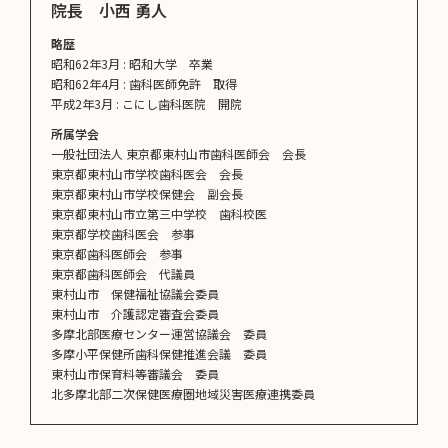
院長 小西 勇人
略歴
昭和62年3月 : 昭和大学 卒業
昭和62年4月 : 歯科医師免許 取得
平成2年3月 : こにし歯科医院 開院
所属学会
一般社団法人 東京都東村山市歯科医師会 会長
東京都東村山市学校歯科医会 会長
東京都東村山市学校保健会 副会長
東京都東村山市立第三中学校 歯科校医
東京都学校歯科医会 参事
東京都歯科医師会 参事
東京都歯科医師会 代議員
東村山市 保健福祉協議会委員
東村山市 介護認定審査会委員
多摩北部医療センター運営協議会 委員
多摩小平保健所歯科保健推進会議 委員
東村山市保育料等審議会 委員
北多摩北部二次保健医療圏地域災害医療連携委員