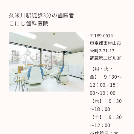
久米川駅徒歩3分の歯医者
こにし歯科医院
〒189-0013
東京都東村山市
栄町2-21-12
武蔵第二ビル3F
【月・火・
金】 9：30～
12：00／15：
00～19：00
【水】 9：30
～18：00
【土】 9：30
～12：00
※休診日：木